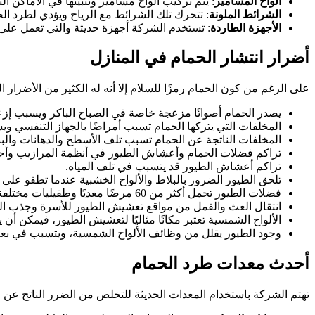
ألواح المسامير
: يتم تركيب ألواح مسامير وتثبيتها في الأماكن ا
الشرائط الملونة
: تتحرك تلك الشرائط مع الرياح ويؤدي لطرد ال
الأجهزة الطاردة
: تستخدم الشركة أجهزة حديثة والتي تعمل على
أضرار انتشار الحمام في المنازل
على الرغم من كون الحمام رمزًا للسلام إلا أنه له الكثير من الأضرار ال
يصدر الحمام أصواتًا مزعجة خاصة في الصباح الباكر ويسبب إزع
المخلفات التي يتركها الحمام تسبب أمراضًا بالجهاز التنفسي 
المخلفات الناتجة عن الحمام تسبب تلف الأسطح والدهانات والبني
تراكم فضلات الحمام وأعشاش الطيور في أنظمة المرازيب وأحو
تراكم أعشاش الطيور قد يتسبب في تلف المياه.
تلحق الطيور الضرور بالبلاط والألواح الخشبية عندما تطفو على 
فضلات الطيور تحمل أكثر من 60 مرضًا معديًا وطفيليات مختلفة، والتي تشكل خطرًا على صحة الأسرة.
انتقال العث والقمل من مواقع تعشيش الطيور للأسرة وجذب ال
الألواح الشمسية تعتبر مكانًا مثاليًا لتعشيش الطيور، فيمكن أن 
وجود الطيور يقلل من وظائف الألواح الشمسية، ويتسبب في بعض 
أحدث معدات طرد الحمام
تهتم الشركة باستخدام المعدات الحديثة للتخلص من الضرر الناتح عن 